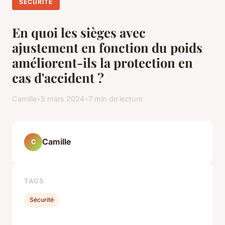
SÉCURITÉ
En quoi les sièges avec
ajustement en fonction du poids
améliorent-ils la protection en
cas d'accident ?
Camille
•
5 mars 2024
•
7 min de lecture
Camille
C
TAGS
Sécurité